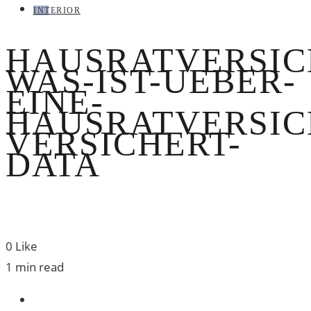
INTERIOR
HAUSRATVERSIC
WAS-IST-UEBER-
EINE-
HAUSRATVERSIC
VERSICHERT-
DATA
0
Like
1 min read