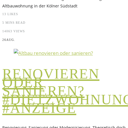
Altbauwohnung in der Kölner Südstadt
13
LIKES
5 MINS READ
14063 VIEWS
26
AUG.
RENOVIEREN
ODER
SANIEREN?
#DIETZWOHNUN
#ANZEIGE
Renovierung, Sanierung oder Modernisierung. Theoretisch doch