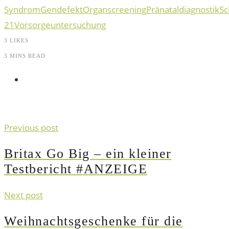
Syndrom
Gendefekt
Organscreening
Pränataldiagnostik
Sc
21
Vorsorgeuntersuchung
3
LIKES
3 MINS READ
Previous post
Britax Go Big – ein kleiner
Testbericht #ANZEIGE
Next post
Weihnachtsgeschenke für die